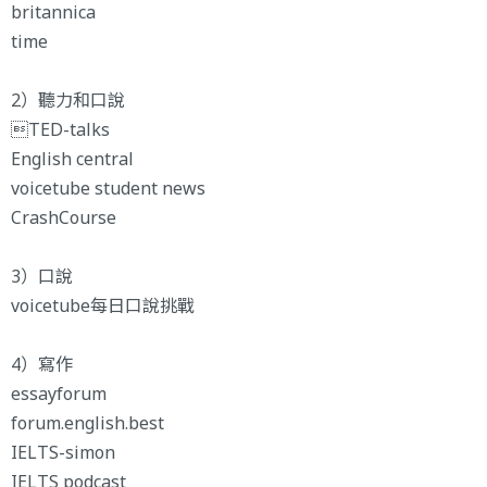
britannica
time
2）聽力和口說
TED-talks
English central
voicetube student news
CrashCourse
3）口說
voicetube每日口說挑戰
4）寫作
essayforum
forum.english.best
IELTS-simon
IELTS podcast