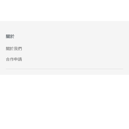
關於
關於我們
合作申請
幫助
使用條款
聯絡我們
165 全民防騙網