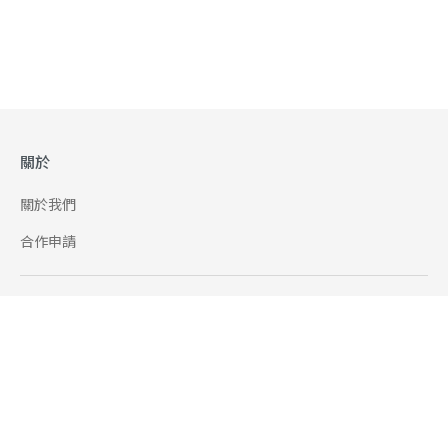
關於
關於我們
合作申請
幫助
使用條款
聯絡我們
165 全民防騙網