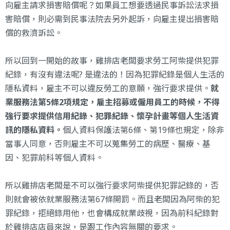
向雇主請求損害賠償呢？如果員工想要透過民事訴訟法求損
害賠償，則必需到民事法院去另外起訴，向雇主提出損害賠
償的救濟訴訟。
所以回到一開始的故事，雞排店老闆要求勞工阿柴提供犯罪
紀錄，有沒有違法呢? 是違法的！因為犯罪紀錄是個人生活的
隱私資料，雇主不可以違反勞工的意願，強行要求提供。
就
業服務法第5條2項規定，雇主招募或僱用員工的時候，不得
強行要求提供信用紀錄、犯罪紀錄、懷孕計畫等個人生活資
訊的隱私資料。
個人資料保護法第6條、第19條也規定，除非
當事人同意，否則雇主不可以蒐集勞工的病歷、醫療、基
因、犯罪前科等個人資料。
所以雞排店老闆是不可以強行要求阿柴提供犯罪記錄的，否
則就會被依就業服務法第67條開罰。而且老闆因為阿柴的犯
罪紀錄，拒絕錄用他，也會構成就業歧視，因為前科紀錄對
於雞排店店員來說，是跟工作內容無關的要求。