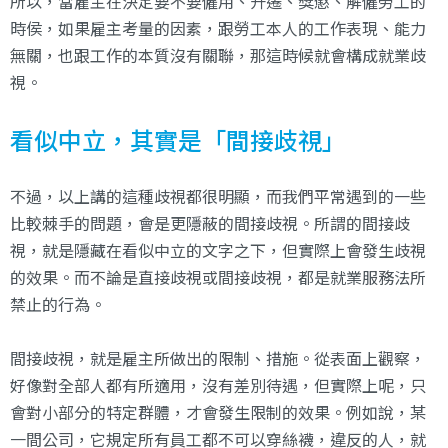
所以，當雇主在決定要不要僱用、升遷、獎懲、解僱勞工的
時侯，如果雇主考量的因素，跟勞工本人的工作表現、能力
無關，也跟工作的本質沒有關聯，那這時候就會構成就業歧
視。
看似中立，其實是「間接歧視」
不過，以上講的這種歧視都很明顯，而我們平常遇到的一些
比較棘手的問題，會是更隱蔽的間接歧視。所謂的間接歧
視，就是隱藏在看似中立的文字之下，但實際上會發生歧視
的效果。而不論是直接歧視或間接歧視，都是就業服務法所
禁止的行為。
間接歧視，就是雇主所做出的限制、措施。從表面上觀察，
好像對全部人都有所適用，沒有差別待遇，但實際上呢，只
會對小部分的特定群體，才會發生限制的效果。例如說，某
一間公司，它規定所有員工都不可以穿絲襪，違反的人，就