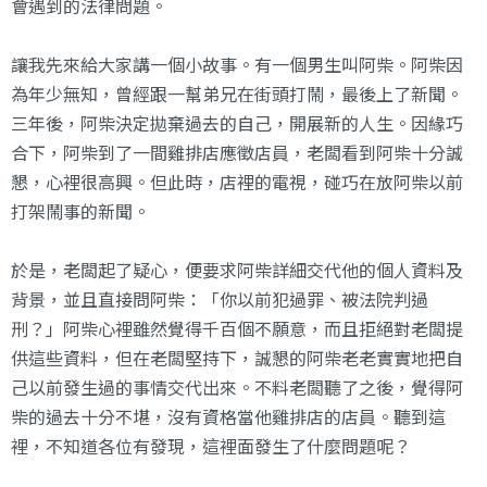
會遇到的法律問題。
讓我先來給大家講一個小故事。有一個男生叫阿柴。阿柴因
為年少無知，曾經跟一幫弟兄在街頭打鬧，最後上了新聞。
三年後，阿柴決定拋棄過去的自己，開展新的人生。因緣巧
合下，阿柴到了一間雞排店應徵店員，老闆看到阿柴十分誠
懇，心裡很高興。但此時，店裡的電視，碰巧在放阿柴以前
打架鬧事的新聞。
於是，老闆起了疑心，便要求阿柴詳細交代他的個人資料及
背景，並且直接問阿柴：「你以前犯過罪、被法院判過
刑？」阿柴心裡雖然覺得千百個不願意，而且拒絕對老闆提
供這些資料，但在老闆堅持下，誠懇的阿柴老老實實地把自
己以前發生過的事情交代出來。不料老闆聽了之後，覺得阿
柴的過去十分不堪，沒有資格當他雞排店的店員。聽到這
裡，不知道各位有發現，這裡面發生了什麼問題呢？