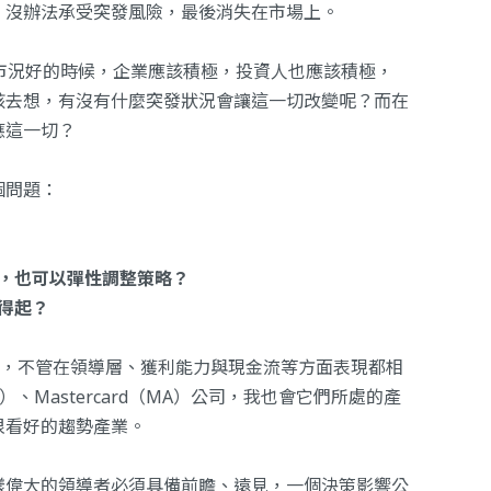
、沒辦法承受突發風險，最後消失在市場上。
市況好的時候，企業應該積極，投資人也應該積極，
該去想，有沒有什麼突發狀況會讓這一切改變呢？而在
應這一切？
個問題：
，也可以彈性調整策略？
得起？
的特質，不管在領導層、獲利能力與現金流等方面表現都相
、Mastercard（MA）公司，我也會它們所處的產
很看好的趨勢產業。
樣偉大的領導者必須具備前瞻、遠見，一個決策影響公