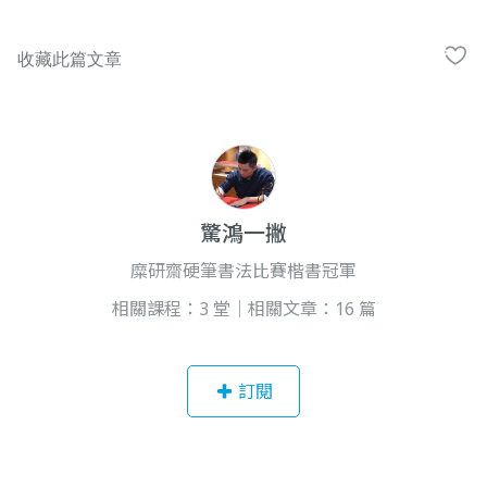
驚鴻一撇
糜研齋硬筆書法比賽楷書冠軍
相關課程：3 堂｜相關文章：16 篇
訂閱