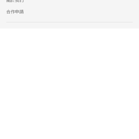
關於我們
合作申請
幫助
使用條款
聯絡我們
165 全民防騙網
追蹤
Facebook
Instagram
Line@
Youtube