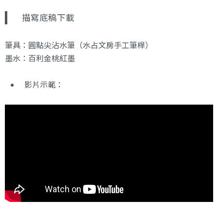
描寫底稿下載
筆具：圓點尖沾水筆（水占文房手工筆桿）
墨水：百利金桃紅墨
影片示範：