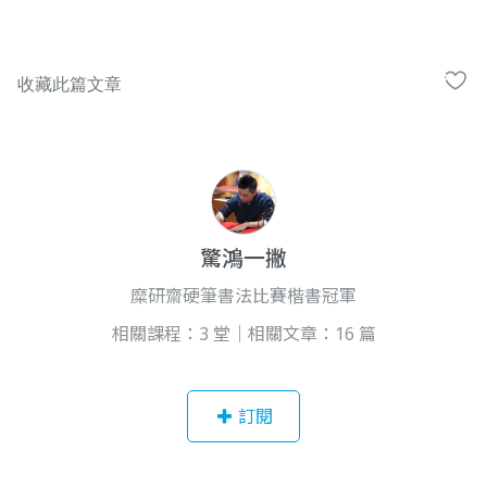
驚鴻一撇
糜研齋硬筆書法比賽楷書冠軍
相關課程：3 堂｜相關文章：16 篇
訂閱