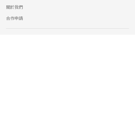
關於我們
合作申請
幫助
使用條款
聯絡我們
165 全民防騙網
追蹤
Facebook
Instagram
Line@