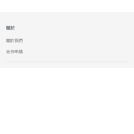
關於
關於我們
合作申請
幫助
使用條款
聯絡我們
165 全民防騙網
追蹤