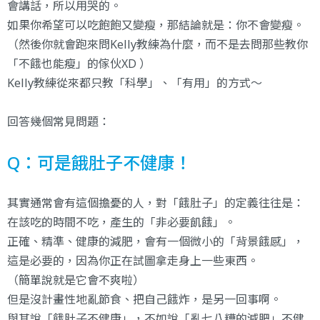
會講話，所以用哭的。
如果你希望可以吃飽飽又變瘦，那結論就是：你不會變瘦。
（然後你就會跑來問Kelly教練為什麼，而不是去問那些教你
「不餓也能瘦」的傢伙XD ）
Kelly教練從來都只教「科學」、「有用」的方式～
回答幾個常見問題：
Q：可是餓肚子不健康！
其實通常會有這個擔憂的人，對「餓肚子」的定義往往是：
在該吃的時間不吃，產生的「非必要飢餓」。
正確、精準、健康的減肥，會有一個微小的「背景餓感」，
這是必要的，因為你正在試圖拿走身上一些東西。
（簡單說就是它會不爽啦）
但是沒計畫性地亂節食、把自己餓炸，是另一回事啊。
與其說「餓肚子不健康」，不如說「亂七八糟的減肥」不健