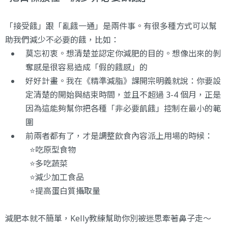
「接受餓」跟「亂餓一通」是兩件事。有很多種方式可以幫
助我們減少不必要的餓，比如：
莫忘初衷。想清楚並認定你減肥的目的。想像出來的剝
奪感是很容易造成「假的餓感」的
好好計畫。我在《精準減脂》課開宗明義就說：你要設
定清楚的開始與結束時間，並且不超過 3-4 個月，正是
因為這能夠幫你把各種「非必要飢餓」控制在最小的範
圍
前兩者都有了，才是調整飲食內容派上用場的時候：
⭐️吃原型食物
⭐️多吃蔬菜
⭐️減少加工食品
⭐️提高蛋白質攝取量
減肥本就不簡單，Kelly教練幫助你別被迷思牽著鼻子走～