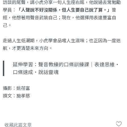
訪談的尾聲，請小虎分享一句人生座右銘，他說過去常勉勵
學員：
「人聲說不好沒關係，但人生要自己說了算。」
曾
經，他想著用聲音武裝自己；現在，他選擇用表達豐富自
己。
走過人生低潮期，小虎學會品嚐人生滋味；也正因為一度迷
航，才更清楚未來方向。
延伸學習：
聲音教練的口條訓練課｜表達思維・
口條速成・說話靈魂
攝影：姚荏富
撰文：施孝慈