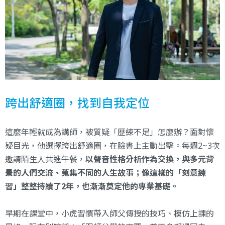
跨出舒適圈，找到自我定位
這麼年輕就成為講師，被質疑「歷練不足」怎麼辦？面對懷
疑目光，他選擇跨出舒適圈，在臉書上主動出擊。每週2~3次
邀請陌生人共進午餐，
以聲音性格分析作為交換，與多元背
景的人們交流、蒐集不同的人生故事；像這樣的「刻意練
習」整整持續了2年，也漸漸奠定他的專業基礎。
早期在課堂中，小虎習慣帶入師父傳授的技巧、模仿上課的