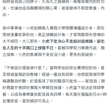
純粹是為自己找樂子，久而久之竟練就一身聲音模仿的好功
夫，也讓他成為團體裡的開心果，漸漸變得不那麼害羞、內
向。
高中畢業後，小虎如願進入實踐大學媒體傳播設計系，原先
懷抱漫畫家夢的他，真正接觸設計後，才發現跟原先想像的
大不相同。大三那年，
小虎下定決心不走設計這條路，卻也
在人生的十字路口上徬徨不已。
看著同學努力累積作品、獨
立接案，小虎的焦慮與不安從沒少過，更多的是疑惑。
「不做設計還能做什麼？」當時參加武術比賽摘冠的他，甚
至想過當個武術教練！經過一番自我探索，他想起曾被同學
稱讚聲音好聽，於是看見了新的職涯可能性——配音員；剛
好周震宇老師在實踐大學開班授課，小虎當下就決定拜師學
藝，以成為專業廣告配音員為目標，每天窩在電腦前花4小時
反覆錄音，直到被認可為止。