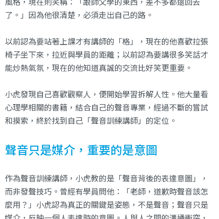
風格，現在則笑稱：「跟師父學的東西，差不多都還回去
了。」因為他很清楚，必須走出自己的路。
以前認為要站著上課才有講師的「格」，現在的他喜歡拉張
椅子坐下來，拉近與學員的距離；以前認為要講很多笑話才
能炒熱氣氛，現在的他知道真誠的交流比好笑更重要。
小虎發現自己喜歡觀察人，便開始學習拆解人性。他大量看
心理學相關的書籍，結合自己的聲音專業，經過不斷的嘗試
和摸索，終於找到自己「聲音訓練講師」的定位。
聲音只是媒介，重要的是意圖
作為聲音訓練講師，小虎教的是「聲音背後的表達意圖」，
而非發聲技巧。曾經有學員問他：「老師，道歉時聲音該怎
麼用？」小虎認為真正的關鍵是姿態，不是聲音；聲音只是
媒介，反映一個人表達時的意圖。人與人之間的溝通衝突，