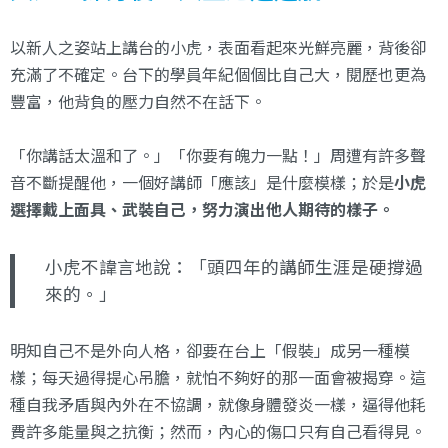
以新人之姿站上講台的小虎，表面看起來光鮮亮麗，背後卻
充滿了不確定。台下的學員年紀個個比自己大，閱歷也更為
豐富，他背負的壓力自然不在話下。
「你講話太溫和了。」「你要有魄力一點！」周遭有許多聲
音不斷提醒他，一個好講師「應該」是什麼模樣；於是
小虎
選擇戴上面具、武裝自己，努力演出他人期待的樣子。
小虎不諱言地說：「頭四年的講師生涯是硬撐過
來的。」
明知自己不是外向人格，卻要在台上「假裝」成另一種模
樣；每天過得提心吊膽，就怕不夠好的那一面會被揭穿。這
種自我矛盾與內外在不協調，就像身體發炎一樣，逼得他耗
費許多能量與之抗衡；然而，內心的傷口只有自己看得見。