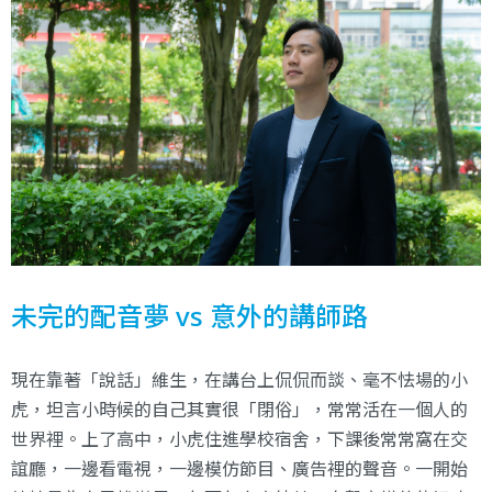
未完的配音夢 vs 意外的講師路
現在靠著「說話」維生，在講台上侃侃而談、毫不怯場的小
虎，坦言小時候的自己其實很「閉俗」，常常活在一個人的
世界裡。上了高中，小虎住進學校宿舍，下課後常常窩在交
誼廳，一邊看電視，一邊模仿節目、廣告裡的聲音。一開始