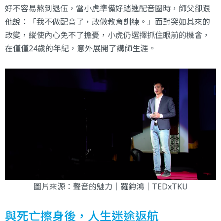
好不容易熬到退伍，當小虎準備好踏進配音圈時，師父卻跟
他說：「我不做配音了，改做教育訓練。」面對突如其來的
改變，縱使內心免不了擔憂，小虎仍選擇抓住眼前的機會，
在僅僅24歲的年紀，意外展開了講師生涯。
圖片來源：
聲音的魅力｜羅鈞鴻｜TEDxTKU
與死亡擦身後，人生迷途返航