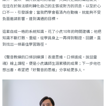
往往在於無法順利轉化自己的主張或對方的訊息，以至於心
口不一、引發誤會；當我們學會看清內在動機，就能夠不受
負面邀請影響，達到溝通的目標。
這套自成一格的系統知識，花了小虎10年的時間建構；他把
知識不斷打散、重組，從學員身上一再得到驗證、回饋，直
到找出一條最佳學習路徑。
《聲音教練的口條訓練課｜表達思維・口條速成・說話靈
魂》
線上課程，便是小虎講師生涯累積的成果；下一步他也
想出書，希望把「好聲音的思維」分享給更多人。