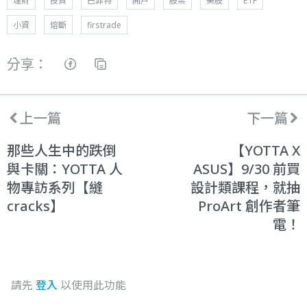
理財
投資
巴菲特
開戶
股票
美股
ETF
小資
熔斷
firstrade
分享：
上一篇
下一篇
那些人生中的跌倒
【YOTTA X
與卡關：YOTTA 人
ASUS】9/30 前買
物專訪系列【縫
設計類課程，就抽
cracks】
ProArt 創作者筆
電！
請先
登入
以使用此功能