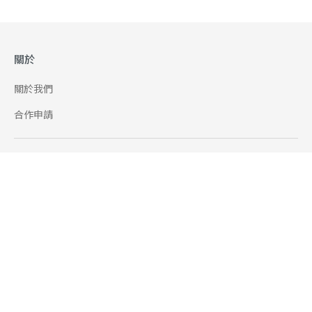
關於
關於我們
合作申請
幫助
使用條款
聯絡我們
165 全民防騙網
追蹤