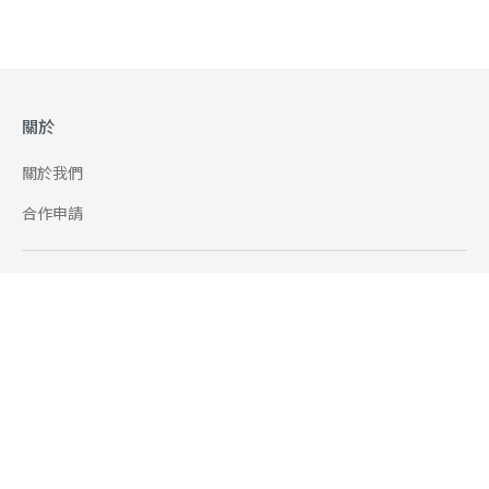
關於
關於我們
合作申請
幫助
使用條款
聯絡我們
165 全民防騙網
追蹤