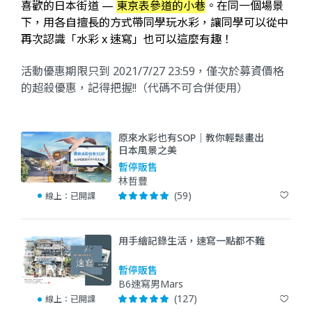
喜歡的日本街道 —
東京表參道的小巷
。在同一個場景
下，用各自擅長的方式帶同學玩水彩，讓同學可以從中
再次認識「水彩 x 速寫」也可以這麼有趣！
活動優惠期限只到 2021/7/27 23:59，僅次於募資價格
的超殺優惠，記得把握!!（代碼不可合併使用）
原來水彩也有SOP｜教你輕鬆畫出
日本風景之美
暫停販售
林哲豐
(59)
線上：
已開課
用手繪記錄生活，速寫一點都不難
暫停販售
B6速寫男Mars
(127)
線上：
已開課