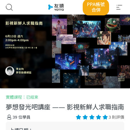
PPA帳號
合併
實體課程：
已結束
夢想發光吧講座 —— 影視新鮮人求職指南
39
位學員
3 則評價