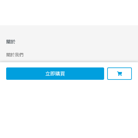
關於
關於我們
合作申請
立即購買
幫助
使用條款
聯絡我們
165 全民防騙網