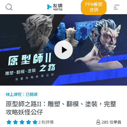
PPA帳號
合併
線上課程：
已開課
原型師之路II：雕塑、翻模、塗裝，完整
攻略妖怪公仔
285
位學員
2 則評價