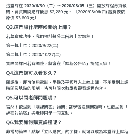
這堂課在
2020/6/30（二）～2020/08/05（三）
開放課程募資預
購，募資期間購課優惠 $2,280 元。 〔2020/08/06(四) 起將恢復
原價 $3,800 元〕
Q3.這門課什麼時候開始上課？
若募資成功後，我們預計將分二階段上架課程！
第一批上架：2020/9/22(二)
第二批上架：2020/10/27(二)
實際開課日若有調整，將會在「
課程公告區
」提醒大家！
Q4.這門課可以看多久？
開課後，即可使用電腦、手機及平板登入上線上課，不用受到上課
時間及地點的限制，皆可無限次數重複觀看課程內容。
Q5.可以問老師問題嗎？
當然！歡迎到「
購課問答
」詢問 ; 當學習遇到問題時，也歡迎到「
課程討論區
」與老師同學一同互動。
Q6.我要如何購買課程呢？
非常的簡單！點擊「立即購買」的字樣，就可以成為本堂線上課程