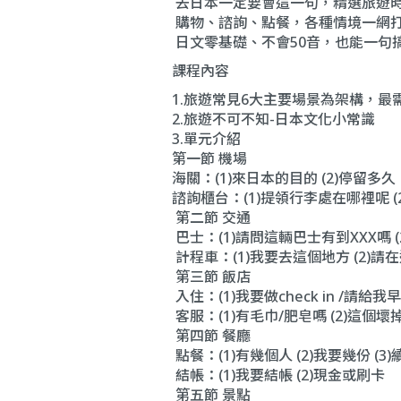
去日本一定要會這一句，精選旅遊
購物、諮詢、點餐，各種情境一網
日文零基礎、不會50音，也能一句
課程內容
1.旅遊常見6大主要場景為架構，最
2.旅遊不可不知-日本文化小常識
3.單元介紹
第一節 機場
海關：(1)來日本的目的 (2)停留多久
諮詢櫃台：(1)提領行李處在哪裡呢 (
第二節 交通
巴士：(1)請問這輛巴士有到XXX嗎 
計程車：(1)我要去這個地方 (2)請
第三節 飯店
入住：(1)我要做check in /請給
客服：(1)有毛巾/肥皂嗎 (2)這個壞
第四節 餐廳
點餐：(1)有幾個人 (2)我要幾份 (3
結帳：(1)我要結帳 (2)現金或刷卡
第五節 景點