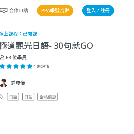
PPA帳號合併
登入 / 註冊
合作申請
線上課程：
已開課
極道觀光日語- 30句就GO
68
位學員
4 則評價
鍾瓊儀
日語
日語
全站優惠