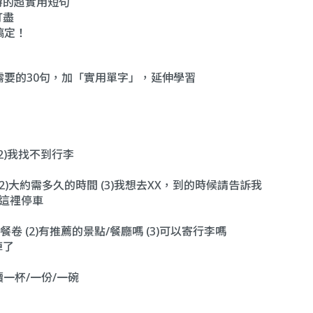
時的超實用短句
打盡
搞定！
需要的30句，加「實用單字」，延伸學習
2)我找不到行李
(2)大約需多久的時間 (3)我想去XX，到的時候請告訴我
在這裡停車
我早餐卷 (2)有推薦的景點/餐廳嗎 (3)可以寄行李嗎
掉了
)續一杯/一份/一碗