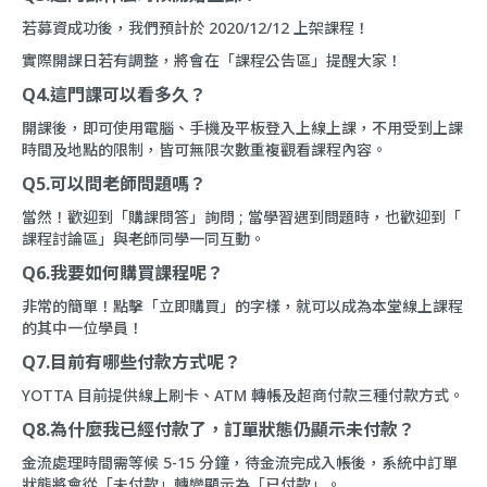
若募資成功後，我們預計於 2020/12/12 上架課程！
實際開課日若有調整，將會在「
課程公告區
」提醒大家！
Q4.這門課可以看多久？
開課後，即可使用電腦、手機及平板登入上線上課，不用受到上課
時間及地點的限制，皆可無限次數重複觀看課程內容。
Q5.可以問老師問題嗎？
當然！歡迎到「
購課問答
」詢問 ; 當學習遇到問題時，也歡迎到「
課程討論區
」與老師同學一同互動。
Q6.我要如何購買課程呢？
非常的簡單！點擊「立即購買」的字樣，就可以成為本堂線上課程
的其中一位學員！
Q7.目前有哪些付款方式呢？
YOTTA 目前提供線上刷卡、ATM 轉帳及超商付款三種付款方式。
Q8.為什麼我已經付款了，訂單狀態仍顯示未付款？
金流處理時間需等候 5-15 分鐘，待金流完成入帳後，系統中訂單
狀態將會從「未付款」轉變顯示為「已付款」。