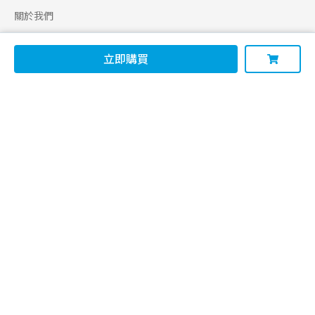
關於我們
合作申請
立即購買
幫助
使用條款
聯絡我們
165 全民防騙網
追蹤
Facebook
Instagram
Line@