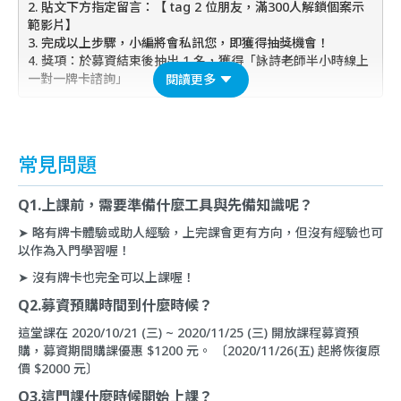
2. 貼文下方指定留言：【 tag 2 位朋友，滿300人解鎖個案示
範影片】
3. 完成以上步驟，小編將會私訊您，即獲得抽獎機會！
4. 獎項：於募資結束後抽出 1 名，獲得「詠詩老師半小時線上
一對一牌卡諮詢」
閱讀更多
常見問題
Q1.上課前，需要準備什麼工具與先備知識呢？
➤ 略有牌卡體驗或助人經驗，上完課會更有方向，但沒有經驗也可
以作為入門學習喔！
➤ 沒有牌卡也完全可以上課喔！
Q2.募資預購時間到什麼時候？
這堂課在 2020/10/21 (三) ~ 2020/11/25 (三) 開放課程募資預
購，募資期間購課優惠 $1200 元。 〔2020/11/26(五) 起將恢復原
價 $2000 元〕
Q3.這門課什麼時候開始上課？