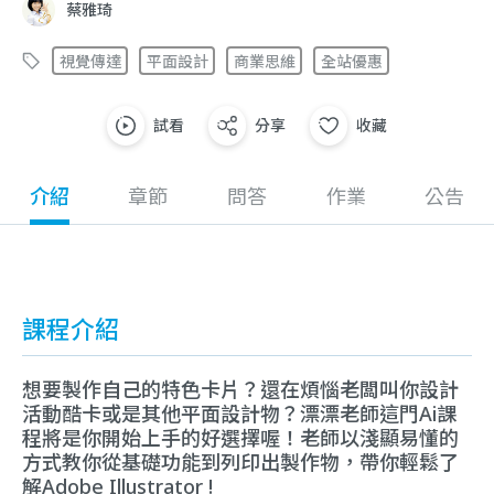
蔡雅琦
視覺傳達
平面設計
商業思維
全站優惠
試看
分享
收藏
介紹
章節
問答
作業
公告
課程介紹
想要製作自己的特色卡片？還在煩惱老闆叫你設計
活動酷卡或是其他平面設計物？漂漂老師這門Ai課
程將是你開始上手的好選擇喔！老師以淺顯易懂的
方式教你從基礎功能到列印出製作物，帶你輕鬆了
解Adobe Illustrator !