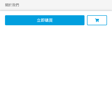
關於我們
合作申請
立即購買
幫助
使用條款
聯絡我們
165 全民防騙網
追蹤
Facebook
Instagram
Line@