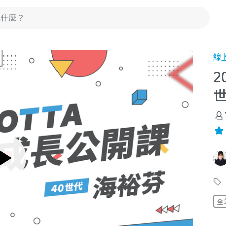
線
2
世
全