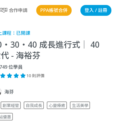
PPA帳號合併
登入 / 註冊
合作申請
上課程：
已開課
0・30・40 成長進行式｜ 40
代 - 海裕芬
749
位學員
10 則評價
海芬
創業經營
自我成長
心靈療癒
生活美學
站優惠