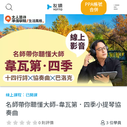
PPA帳號
合併
線上課程：
已開課
名師帶你聽懂大師–韋瓦第．四季小提琴協
奏曲
3
位學員
0 則評價