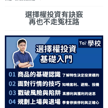
選擇權投資有訣竅
再也不走冤枉路