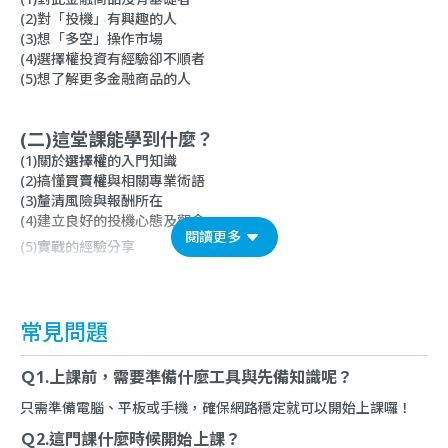
(2)對「投機」有興趣的人
(3)想「多空」操作市場
(4)選擇權投資有經驗卻不順者
(5)想了解更多金融商品的人
(二)這堂課能學到什麼？
(1)關於
選擇權
的入門知識
(2)搞懂
買賣權
與相關專業術語
(3)釐清風險與報酬所在
(4)建立良好的投機心態及觀念
閱讀更多
(5)
實戰
的經驗分享
常見問題
Ｑ1.上課前，需要準備什麼工具與先備知識呢？
只需準備電腦、平板或手機，確保網路穩定就可以開始上課囉！
Ｑ2.這門課什麼時候開始上課？