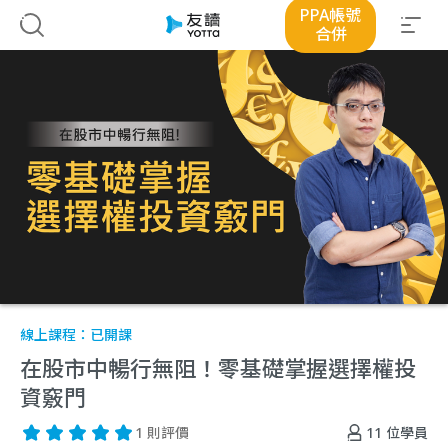
PPA帳號
合併
線上課程：
已開課
在股市中暢行無阻！零基礎掌握選擇權投
資竅門
11
位學員
1 則評價