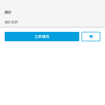
關於
關於我們
合作申請
立即購買
幫助
使用條款
聯絡我們
165 全民防騙網
追蹤
Facebook