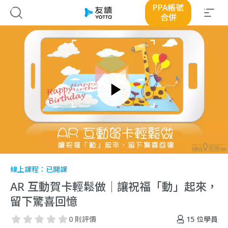
PPA帳號
合併
線上課程：
已開課
AR 互動賀卡輕鬆做｜讓祝福「動」起來，
留下驚喜回憶
15
位學員
0 則評價