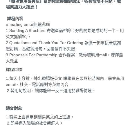
『職場實用微英語』幫助你掌握關鍵語法，各類情境不詞窮，職
場英語力大躍進！
課程內容
e-mailing email無遠弗屆
1.Sending A Brochure 寄送產品型錄
：
好的開始是成功的一半
，
用
英文抓緊客戶
2.
Quotations and Thank You For Ordering
報價一把罩接著感謝
您訂購
：
基礎實用句
，
回覆信件不失禮
3.
Proposals For Partnership 合作提案
：教你聰明用mail
，
發揮最
大效益
課程目標
1.每天十分鐘，練出職場好英文 讓學員在最短的時間內，學會商用
email、社交、電話應對等英語內容。
2.替用句說明，讓你能舉一反三運用於職場情境。
適合對象
1.職場上會運用到簡易英文的上班族。
2.即將進入職場的社會新鮮人。