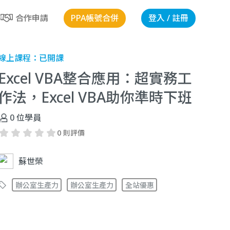
PPA帳號合併
登入 / 註冊
合作申請
線上課程：
已開課
Excel VBA整合應用：超實務工
作法，Excel VBA助你準時下班
0
位學員
0 則評價
蘇世榮
辦公室生產力
辦公室生產力
全站優惠