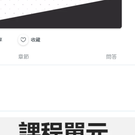
享
收藏
章節
問答