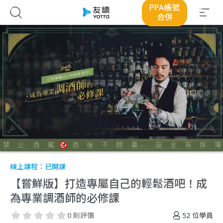
PPA帳號
合併
線上課程：
已開課
【嘗鮮版】打造專屬自己的輕鬆酒吧！成
為專業調酒師的必修課
52
位學員
0 則評價