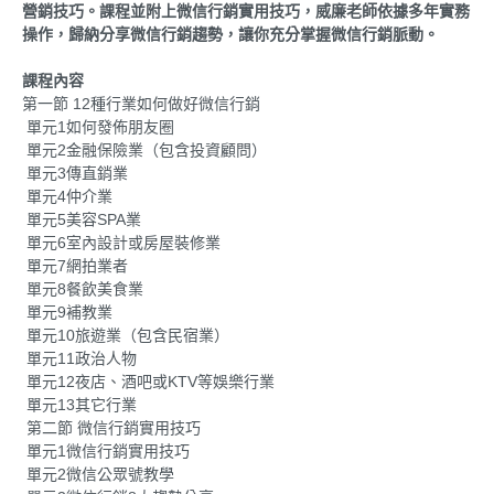
營銷技巧。課程並附上微信行銷實用技巧，威廉老師依據多年實務
操作，歸納分享微信行銷趨勢，讓你充分掌握微信行銷脈動。
課程內容
第一節 12種行業如何做好微信行銷
單元1如何發佈朋友圈
單元2金融保險業（包含投資顧問）
單元3傳直銷業
單元4仲介業
單元5美容SPA業
單元6室內設計或房屋裝修業
單元7網拍業者
單元8餐飲美食業
單元9補教業
單元10旅遊業（包含民宿業）
單元11政治人物
單元12夜店、酒吧或KTV等娛樂行業
單元13其它行業
第二節 微信行銷實用技巧
單元1微信行銷實用技巧
單元2微信公眾號教學