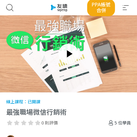
PPA帳號
合併
線上課程：
已開課
最強職場微信行銷術
5
位學員
0 則評價