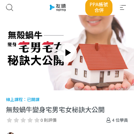
PPA帳號
合併
線上課程：
已開課
無殼蝸牛變身宅男宅女秘訣大公開
4
位學員
0 則評價