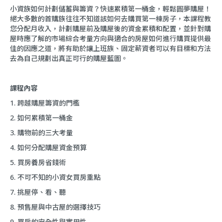
小資族如何計劃儲蓄與籌資？快速累積第一桶金，輕鬆圓夢購屋！
絕大多數的首購族往往不知道該如何去購買第一棟房子，本課程教
您分配月收入，計劃購屋前及購屋後的資金累積和配置，並針對購
屋時應了解的市場綜合考量方向與適合的房屋如何進行購買提供最
佳的因應之道，將有助於讓上班族、固定薪資者可以有目標和方法
去為自己規劃出真正可行的購屋藍圖。
課程內容
1. 跨越購屋籌資的門檻
2. 如何累積第一桶金
3. 購物前的三大考量
4. 如何分配購屋資金預算
5. 買房養房省錢術
6. 不可不知的小資女買房重點
7. 挑屋停、看、聽
8. 預售屋與中古屋的選擇技巧
9. 買房的安全性與實用性