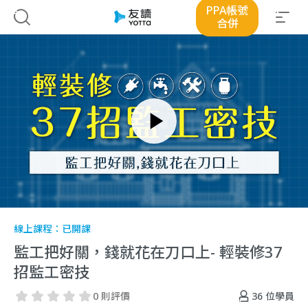
PPA帳號
合併
線上課程：
已開課
監工把好關，錢就花在刀口上- 輕裝修37
招監工密技
36
位學員
0 則評價