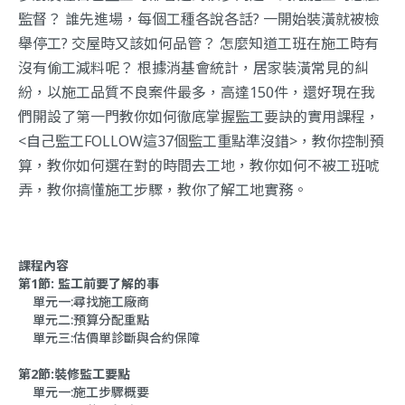
監督？ 誰先進場，每個工種各說各話? 一開始裝潢就被檢
舉停工? 交屋時又該如何品管？ 怎麼知道工班在施工時有
沒有偷工減料呢？ 根據消基會統計，居家裝潢常見的糾
紛，以施工品質不良案件最多，高達150件，還好現在我
們開設了第一門教你如何徹底掌握監工要訣的實用課程，
<自己監工FOLLOW這37個監工重點準沒錯>，教你控制預
算，教你如何選在對的時間去工地，教你如何不被工班唬
弄，教你搞懂施工步驟，教你了解工地實務。
課程內容
第1節: 監工前要了解的事
單元一:尋找施工廠商
單元二:預算分配重點
單元三:估價單診斷與合約保障
第2節:裝修監工要點
單元一:施工步驟概要