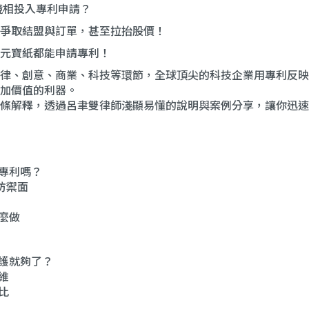
都競相投入專利申請？
爭取結盟與訂單，甚至拉抬股價！
元寶紙都能申請專利！
律、創意、商業、科技等環節，全球頂尖的科技企業用專利反映
加價值的利器。
條解釋，透過呂聿雙律師淺顯易懂的說明與案例分享，讓你迅速
要專利嗎？
防禦面
這麼做
保護就夠了？
維
比