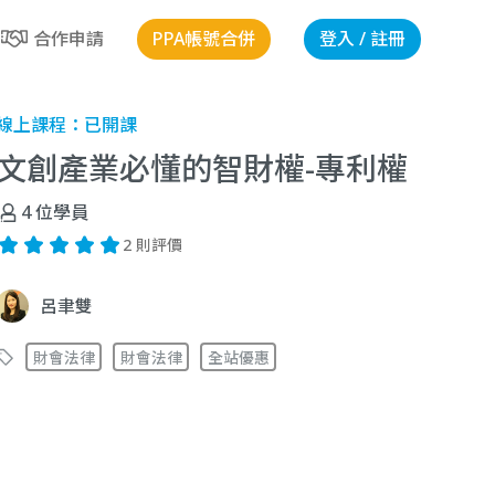
PPA帳號合併
登入 / 註冊
合作申請
線上課程：
已開課
文創產業必懂的智財權-專利權
4
位學員
2 則評價
呂聿雙
財會法律
財會法律
全站優惠