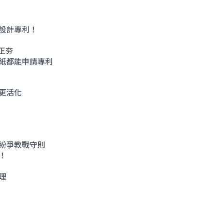
請設計專利！
正夯
寶紙都能申請專利
更活化
權紛爭教戰守則
！
理