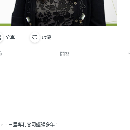
分享
收藏
節
問答
le、三星專利官司纏訟多年！