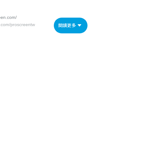
een.com/
k.com/proscreentw
閱讀更多