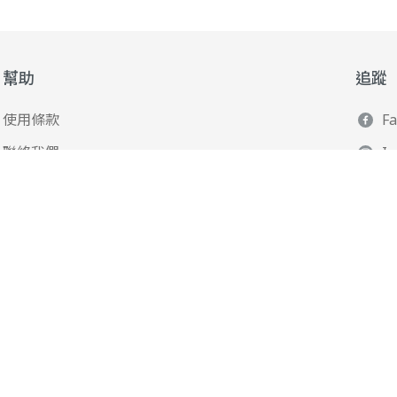
幫助
追蹤
使用條款
F
聯絡我們
I
165 全民防騙網
L
Y
Po