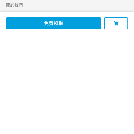
關於我們
合作申請
免費領取
幫助
使用條款
聯絡我們
165 全民防騙網
追蹤
Facebook
Instagram
Line@