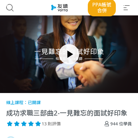
PPA帳號
合併
線上課程：
已開課
成功求職三部曲2-一見難忘的面試好印象
944
位學員
13 則評價