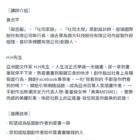
〖講師介紹〗
黃志平
「麻吉貓」、「吐司家族」、「吐司大叔」原創設計師、傛瑞國際
股份有限公司執行長。過去曾為鼎大科技股份有限公司內容製作部
經理、喜印多媒體有限公司/創辦人。
H.H先生
亞洲圖文作家 H.H先生 ，人生沒正式學過一天繪畫，卻一拿到畫
筆就停不下來，熱愛畫畫到廢寢忘食的地步！創作點出社會上各種
假面行為，開創Facebook專頁後，一句"我看到的 不都是你們看
到的嗎？"，開始引領網路話題，成為亞洲百萬人氣插畫作者。 一
手創作出新潮流女力代表人物-重量級女神「美美MEIMEI」，豐腴
肉感的美麗形象，喚起社群上的正能量-自信就是你最美的武器！
〖誰應該來〗
- 盼望成為貼圖創作者的愛畫一族
- 想知道貼圖創作者如何靠畫畫賺錢的人