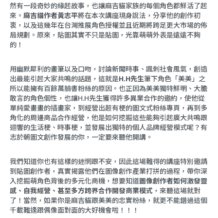
然有一段奇妙的緣起故事，也讓麻吉貓家族的每個角色都鮮活了起
來。
麻吉貓作者黃志平
將在本次講座現身說法，分享他的創作初
衷，以及這幾年在台灣推展角色授權並且近期將跨足更大市場的佈
局規劃。原來，貼圖其實不只是貼圖，光靠萌萌外表是遠遠不夠
的！
用幽默犀利的畫筆以及口吻，討論新聞時事、諷刺社會風氣，創造
出最能引起大家共鳴的話題，這就是
H.H先生
筆下角色「美美」之
所以能擁有百餘萬臉書粉絲的原因。也正因為美美獨特鮮明、大膽
敢言的角色個性，也讓H.H先生獲得許多異業合作的邀約，使他從
單純愛畫畫的插畫家，到經營出超有梗的圖文式粉絲專頁，再到多
角化的周邊商品合作經營，他是如何挖掘這些能夠引起廣大共鳴跟
迴響的生活梗、時事梗，並發展出獨特的個人品牌經營模式呢？有
志於朝圖文創作發展的你，一定要來聽他開講。
我們知道你也有這樣的迷惘跟不安，因此這場難得的講座特別邀請
到貼圖創作者，真實揭露他們在圖像創作產業打拼的過程，帶你深
入挖掘萌角色背後的多元化商機，想要知道
圖像創作者如何激發靈
感、自我經營、甚至多方跨界合作開發商業模式
，來聽這場就對
了！當然，如果你是麻吉貓跟美美的忠實粉絲，就更不能錯過這個
千載難逢跟偶像面對面的大好機會啦！！！