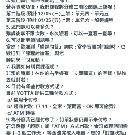
4. 這門課什麼時候開始上課？
若募資成功後，我們課程將分成三階段開課上課喔！
第二階段-預計 12/05 (三)上架：單元四、單元五
第三階段-預計 01/25 (五)上架：單元六、解鎖課程
5. 這門課可以看多久？
購課後享不限次數、永久觀看，可以一直看一直學！
6. 可以問老師問題嗎？
當然！歡迎到「購課問答」詢問 ; 當學習遇到問題時，也
歡迎到「課程討論區」與老
師同學一同互動。
7. 我要如何購買課程呢？
非常的簡單！在你的右手邊有「立即購買」的字樣，點進
去就對啦！
8. 目前有哪些付款方式呢？
目前 YOTTA 提供三種付款方式：
a/ 信用卡付款
b/ 超商付款（7-11、全家、萊爾富、OK 即可繳費）
c/ ATM 轉帳
9. 為什麼我已經付款了，訂單狀態仍顯示未付款？
若您選擇「超商」或「ATM」方式付款，金流處理時間需
要 1~3 個工作天， 等金流完成入帳後，您的「訂單狀態」