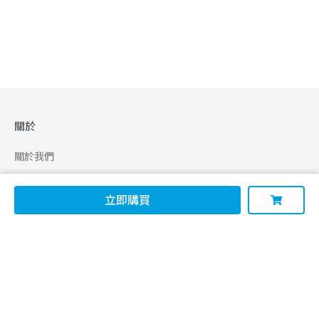
關於
關於我們
合作申請
立即購買
幫助
使用條款
聯絡我們
165 全民防騙網