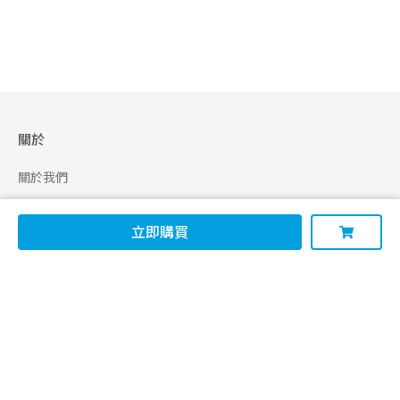
關於
關於我們
合作申請
立即購買
幫助
使用條款
聯絡我們
165 全民防騙網