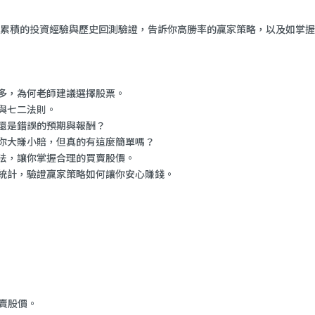
累積的投資經驗與歷史回測驗證，告訴你高勝率的贏家策略，以及如掌握
多，為何老師建議選擇股票。
與七二法則。
還是錯誤的預期與報酬？
你大賺小賠，但真的有這麼簡單嗎？
法，讓你掌握合理的買賣股價。
統計，驗證贏家策略如何讓你安心賺錢。
賣股價。