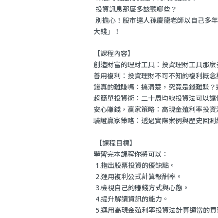
投資訊息那麼多該聽哪些
？
別擔心！股市達人孫慶龍老師以自己多年
大錢」！
【課程內容】
創造財富的理財工具：投資理財工具那麼
善用複利：投資理財不可不知的複利概念
錢真的難賺嗎：搞清楚，究竟是錢難賺？
超簡單投資術：二十周均線投資法可以讓
安心賺錢，贏家策略：高現金殖利率投資
驗證贏家策略：透過實際案例與歷史回測
【課程目標】
學習完本課程你將可以：
1.
指出股票投資的優缺點。
2.運用複利公式計算報酬率。
3.檢視自己的賺錢方式與心態。
4.提升解讀資訊的能力。
5.
運用高現金殖利率投資法計算適當的買