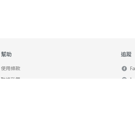
幫助
追蹤
使用條款
F
聯絡我們
I
165 全民防騙網
L
Y
Po