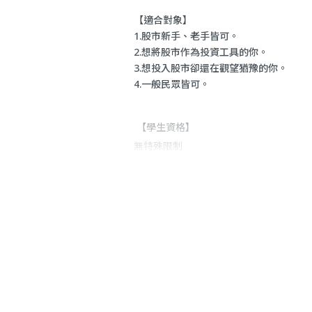
【適合對象】
1.
股市新手、老手皆可。
2.想將股市作為投資工具的你。
3.想投入股市卻還在觀望猶豫的你。
4.
一般民眾皆可。
【學生資格】
無特殊限制