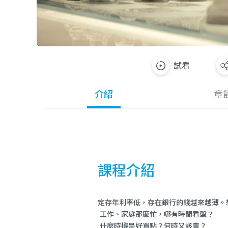
試看
介紹
章
課程介紹
定存年利率低，存在銀行的錢越來越薄。
工作、家庭那麼忙，哪有時間看盤？
什麼時機是好買點
？
何時又該賣
？