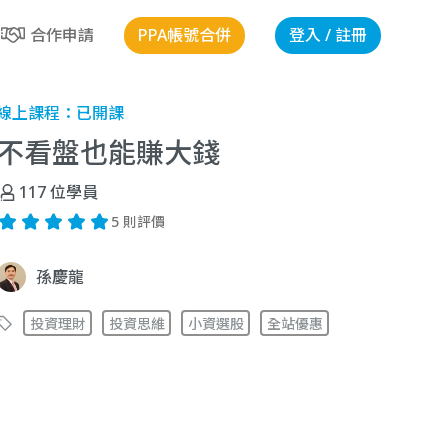
PPA帳號合併
登入 / 註冊
合作申請
線上課程：
已開課
不看盤也能賺大錢
117
位學員
5 則評價
孫慶龍
投資理財
投資思維
小資選股
全站優惠