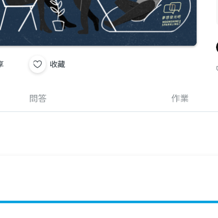
享
收藏
問答
作業