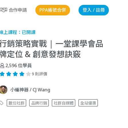
PPA帳號合併
登入 / 註冊
合作申請
線上課程：
已開課
行銷策略實戰 | 一堂課學會品
牌定位 & 創意發想訣竅
2,596
位學員
9 則評價
小編神器 / CJ Wang
數位社群
品牌行銷
社群自媒體
全站優惠