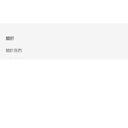
關於
關於我們
合作申請
幫助
使用條款
聯絡我們
165 全民防騙網