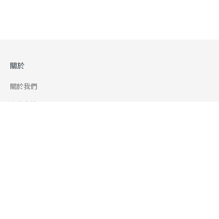
關於
關於我們
合作申請
幫助
使用條款
聯絡我們
165 全民防騙網