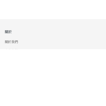
關於
關於我們
合作申請
幫助
使用條款
聯絡我們
165 全民防騙網