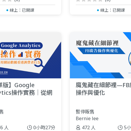
線上：
已開課
線上：
已開課
版】Google
魔鬼藏在細節裡—FB
lytics操作實務｜從網
操作與優化
據看透使用者行為
售
暫停販售
Bernie lee
76 人
0小時27分
472 人
5