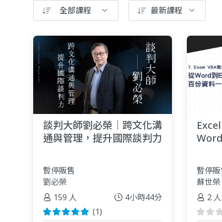
全部課程
最新課程
談判大師劉必榮｜跨文化溝
Exc
通與管理，提升國際談判力
Wor
料一
暫停販售
暫停販
劉必榮
蘇世榮
159 人
4小時44分
2 人
(1)