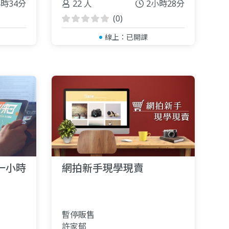
小時34分
22 人
2小時28分
(0)
線上：
已開課
一小時
網拍新手現學現賣
暫停販售
許家郁