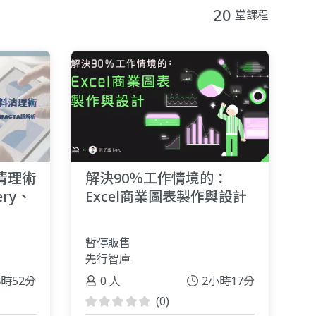
20
堂課程
清理術
解決90％工作情境的：
ery、
Excel商業圖表製作與設計
暫停販售
先行智庫
小時52分
0 人
2小時17分
(0)