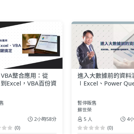
el VBA整合應用：從
進入大數據前的資料
d到Excel，VBA百份資
∣Excel、Power Qu
鍵搞定
Trifacta超解析
售
暫停販售
蘇世榮
2小時58分
5 人
4
(0)
(0)