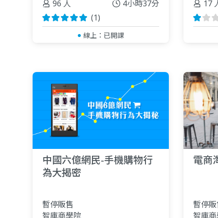
96 人
4小時37分
17 
(1)
線上：
已開課
中國六億網民-手機購物行
電商淘
為大揭密
暫停販售
暫停販
智庫商學院
智庫商