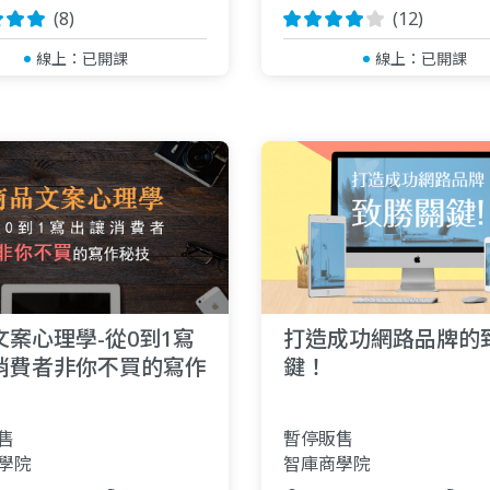
(8)
(12)
線上：
已開課
線上：
已開課
文案心理學-從0到1寫
打造成功網路品牌的
消費者非你不買的寫作
鍵！
售
暫停販售
學院
智庫商學院