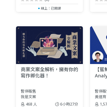
線上：
已開課
商業文案全解析，擁有你的
【嘗鮮
寫作孵化器！
Ana
站數
暫停販售
暫停販
我是文案
黃道育
468 人
6小時27分
1,5