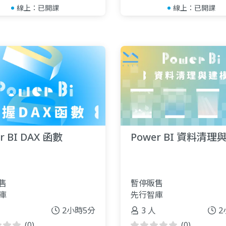
線上：
已開課
線上：
已開課
r BI DAX 函數
Power BI 資料清理
售
暫停販售
庫
先行智庫
2小時5分
3 人
2
(0)
(0)