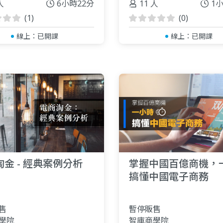
人
6小時22分
11 人
1
(1)
(0)
線上：
已開課
線上：
已開課
金 - 經典案例分析
掌握中國百億商機，
搞懂中國電子商務
售
暫停販售
學院
智庫商學院