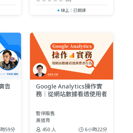
線上：
已開課
廣告
Google Analytics操作實
務｜從網站數據看透使用者
行為
暫停販售
黃道育
小時59分
450 人
6小時22分