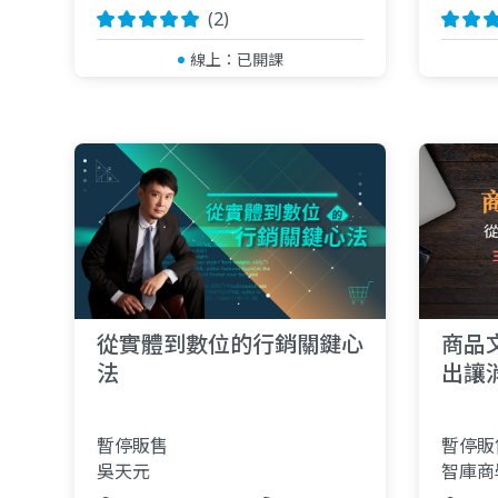
(2)
線上：
已開課
從實體到數位的行銷關鍵心
商品
法
出讓
秘技
暫停販售
暫停販
吳天元
智庫商