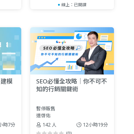
線上：
已開課
與建模
SEO必懂全攻略｜你不可不
知的行銷關鍵術
暫停販售
連啓佑
小時7分
142 人
12小時19分
(0)