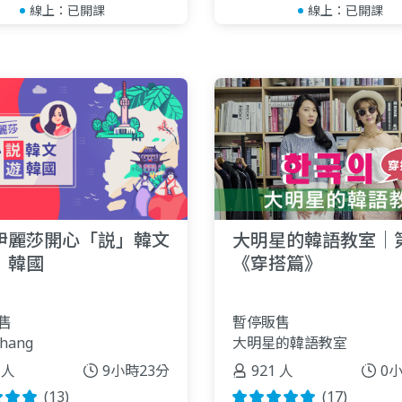
線上：
已開課
線上：
已開課
伊麗莎開心「説」韓文
大明星的韓語教室｜
」韓國
《穿搭篇》
售
暫停販售
Chang
大明星的韓語教室
 人
9小時23分
921 人
0
(13)
(17)