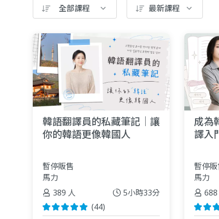
全部課程
最新課程
韓語翻譯員的私藏筆記｜讓
成為
你的韓語更像韓國人
譯入
暫停販售
暫停販
馬力
馬力
389 人
5小時33分
688
(44)