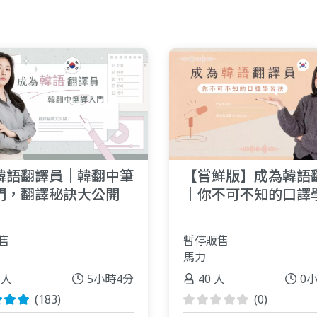
韓語翻譯員｜韓翻中筆
【嘗鮮版】成為韓語
門，翻譯秘訣大公開
｜你不可不知的口譯
售
暫停販售
馬力
 人
5小時4分
40 人
0
(183)
(0)