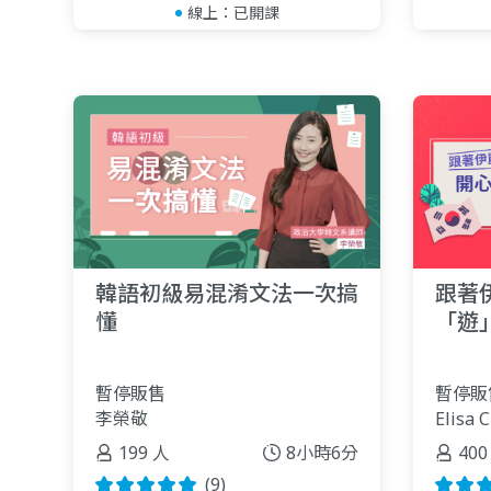
線上：
已開課
韓語初級易混淆文法一次搞
跟著
懂
「遊
暫停販售
暫停販
李榮敬
Elisa 
199 人
8小時6分
400
(9)