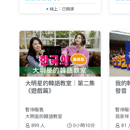
線上：
已開課
大明星的韓語教室｜第二集
我的
《遊戲篇》
發音
暫停販售
暫停販
大明星的韓語教室
翁家祥
899 人
0小時10分
81 