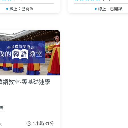
線上：
已開課
線上：
已開課
韓語教室-零基礎速學
售
人
1小時31分