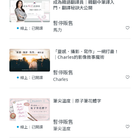
成為韓語翻譯員｜韓翻中筆譯入
門，翻譯秘訣大公開
暫停販售
線上：
已開課
馬力
(183)
「靈感．攝影．寫作」一網打盡！
｜Charles的影像敘事魔術
暫停販售
線上：
已開課
Charles
(6)
筆尖溫度｜原子筆花體字
暫停販售
線上：
已開課
筆尖溫度
(50)