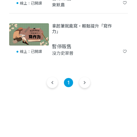
線上：
已開課
東默農
(9)
拿起筆就能寫，輕鬆提升「寫作
力」
暫停販售
線上：
已開課
沒力史翠普
(13)
1