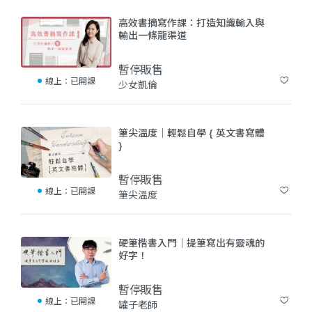
高效書摘寫作課：打造知識輸入與
輸出一條龍渠道
暫停販售
線上：
已開課
少女凱倫
(0)
筆尖溫度｜輕鬆自學 { 英文書寫體
}
暫停販售
線上：
已開課
筆尖溫度
(29)
硬筆楷書入門｜提筆寫出有靈魂的
好字！
暫停販售
線上：
已開課
罐子老師