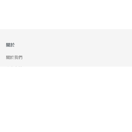
關於
關於我們
合作申請
幫助
使用條款
聯絡我們
165 全民防騙網