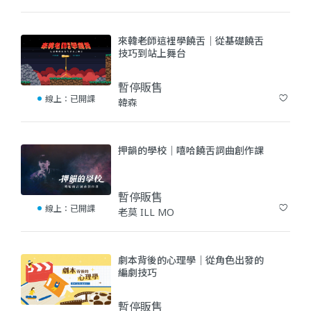
(8)
來韓老師這裡學饒舌｜從基礎饒舌
技巧到站上舞台
暫停販售
線上：
已開課
韓森
(7)
押韻的學校｜嘻哈饒舌詞曲創作課
暫停販售
線上：
已開課
老莫 ILL MO
(16)
劇本背後的心理學｜從角色出發的
編劇技巧
暫停販售