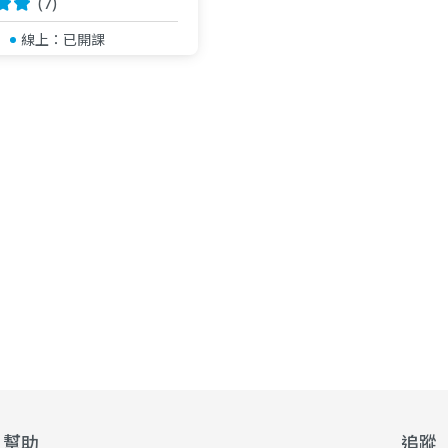
(7)
線上：
已開課
幫助
追蹤