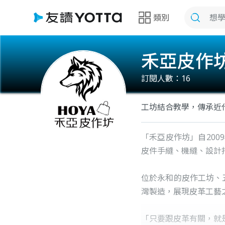
類別
禾亞皮作
訂閱人數：
16
工坊結合教學，傳承近
「禾亞皮作坊」自200
皮件手縫、機縫、設計
位於永和的皮作工坊、
灣製造，展現皮革工藝
「只要跟皮革有關，就