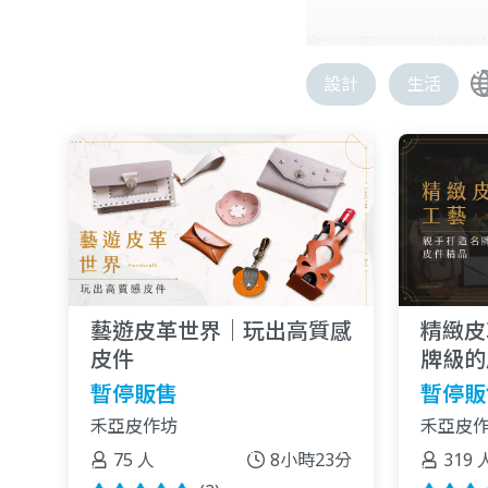
歡迎您跟著禾亞的專業
設計
生活
藝遊皮革世界｜玩出高質感
精緻皮
皮件
牌級的
暫停販售
暫停販
禾亞皮作坊
禾亞皮
75 人
8小時23分
319 