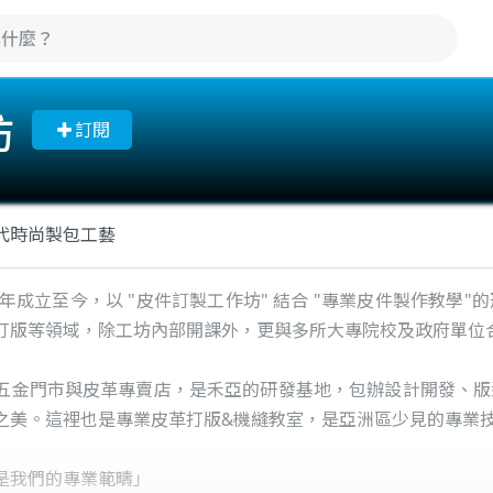
坊
訂閱
代時尚製包工藝
9年成立至今，以 "皮件訂製工作坊" 結合 "專業皮件製作教
打版等領域，除工坊內部開課外，更與多所大專院校及政府單位
五金門市與皮革專賣店，是禾亞的研發基地，包辦設計開發、版
之美。這裡也是專業皮革打版&機縫教室，是亞洲區少見的專業
是我們的專業範疇」