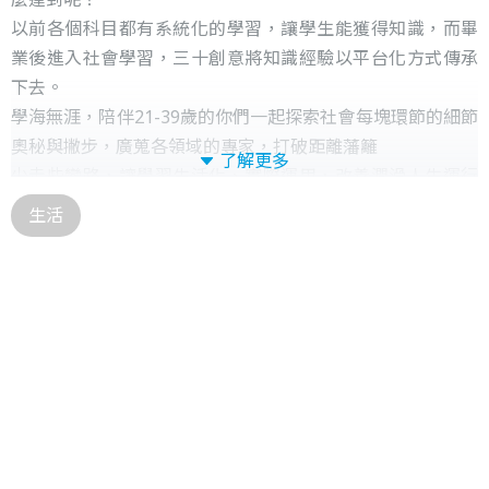
以前各個科目都有系統化的學習，讓學生能獲得知識，而畢
業後進入社會學習，三十創意將知識經驗以平台化方式傳承
下去。
學海無涯，陪伴21-39歲的你們一起探索社會每塊環節的細節
奧秘與撇步，廣蒐各領域的專家，打破距離藩籬
了解更多
少走些彎路，讓學習生活化、實際運用，改善潤滑人生運行
的軸承！
生活
比月薪更重要的是剩不到22K的人生，長度有限，
然而生命的廣度無限，三十創意，以便捷方式讓您獲取生活
生所需的知識養分，一起開拓視野！