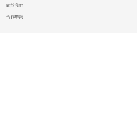
關於我們
合作申請
幫助
使用條款
聯絡我們
165 全民防騙網
追蹤
Facebook
Instagram
Line@