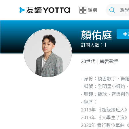
類別
顏佑庭
訂閱人數：
1
20世代｜饒舌歌手
- 身份：饒舌歌手、舞
- 稱號：全明星小鋼炮
- 興趣：籃球、音樂創
- 經歷：
2013年 《超級接班人》Na
2013年 《大學生了沒
2020年 發行數位單