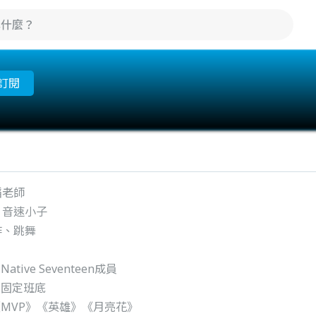
訂閱
蹈老師
、音速小子
作、跳舞
tive Seventeen成員
》固定班底
曲《MVP》《英雄》《月亮花》