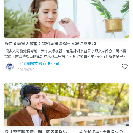
多益考前懶人救星：揭密考試流程＋入場注意事項！
很多人可能覺得考前一天不太想複習，但是針對多益單字跟文法部分千萬不要
放鬆，前面整理出的筆記本就派上用場了。 所以多益考前不必再背新的單字，
而是要鞏固之前常見卻容易忘的單字。&nb
時代國際文教有限公司
2025/07/04
從「連音聽不懂」到「圖表題全錯」？一次破解多益5大常見失分