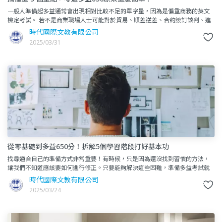
一般人準備起多益通常會出現相對比較不足的單字量，因為是偏重商務的英文
檢定考試。 若不是商業職場人士可能對於貿易、順差逆差、合約簽訂談判、進
出口、原物料加工之類的單字，感到較為陌生。
時代國際文教有限公司
2025/03/31
從零基礎到多益650分！拆解5個學習階段打好基本功
找尋適合自己的準備方式非常重要！有時候，只是因為還沒找到習慣的方法，
讓我們不知道應該要如何進行修正。只要能夠解決這些困難，準備多益考試就
不會像想像中那麼困難。此外，在作答時保持高度專注也是至關重要的！
時代國際文教有限公司
2025/03/24