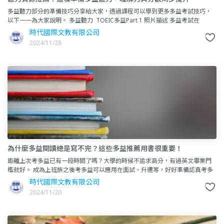
多益聽力部分的準備技巧分享給大家，透過課程可以學到更多多益考試技巧，
以下一一為大家說明。 多益聽力 TOEIC多益Part 1 照片描述 多益考試在
時代國際文教有限公司
2024/11/28
為什麼多益閱讀總是寫不完？這些多益推薦用書很重要！
距離上次考多益已有一段時間了嗎？大學的時候不追求高分，有過英文畢業門
檻就好。 成為上班族之後考多益可以應用在面試、升遷等，好好準備認真考多
益真的是利大於弊！ 接下來這篇多益考試技巧
時代國際文教有限公司
2024/11/20