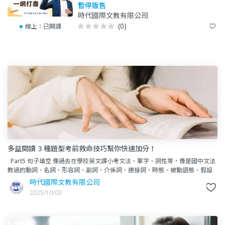
—— 多一項技能，多一些可能！跨出第一步，立下目標，相
暫停販售
時代國際文教有限公司
信自己，現在開始都來的及！ ——
(0)
線上：
已開課
同時，時代國際為ETS授權之TOEFL托福指定考場、IELTS雅
思考場及報名中心、GRE考場、TOEIC多益特約中心，
20多年的語言學習品牌，獲得學員與企業一致的肯定及口
碑。
同學們~我們課堂上見，在 時代國際 蛻變成更強的自己！一
起朝向目標前進吧！！！
多益閱讀 3 種題型考前救命技巧幫你快速加分！
Part5 句子填空 像過去在學校英文課小考文法、單字、詞性等，像是國中文法
教過的動詞、名詞、形容詞、副詞、介係詞、連接詞、時態、被動語態、假設
語氣、助動詞
時代國際文教有限公司
2025/10/03