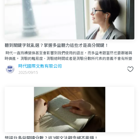
聽到關鍵字就亂選？掌握多益聽力這些才是高分關鍵！
時代一直持續變換甚至會影響到我們使用的語言，而多益考題當然也要跟著與
時俱進。 測驗的難易度、測驗總時間或者是測驗分數所代表的意義不會有所變
動，但是多益的考試題型會越來越生活化。&
時代國際文教有限公司
2025/09/15
想提升多益閱讀分數？這3個文法觀念絕不能錯！