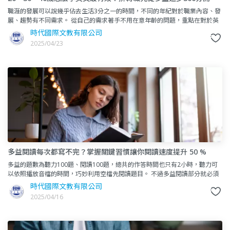
始！
職涯的發展可以說幾乎佔去生活3分之一的時間，不同的年紀對於職業內容、發
展、趨勢有不同需求。 從自己的需求著手不用在意年齡的問題，重點在對於英
文是否有持續接觸的習慣，以及勇於走出舒適圈面對自己
時代國際文教有限公司
2025/04/23
多益閱讀每次都寫不完？掌握關鍵習慣讓你閱讀速度提升 50 %
多益的題數為聽力100題、閱讀100題，總共的作答時間也只有2小時，聽力可
以依照播放音檔的時間，巧妙利用空檔先閱讀題目。 不過多益閱讀部分就必須
自己分配時間在各個大題，從句子填空30題、段落
時代國際文教有限公司
2025/04/16