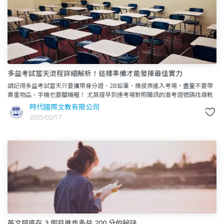
多益考試當天流程詳細解析！這樣準備才能發揮最佳實力
請記得多益考試當天只要攜帶身分證、2B鉛筆、橡皮擦進入考場，盡量不要帶
貴重物品、手機也要關機喔！ 尤其提早到達考場對照簡訊的准考證號碼找尋教
室跟座位，如此一來才不會感到慌慌張張的。
時代國際文教有限公司
2025/02/17
英文弱底在 3 個月進步多益 200 分的秘訣