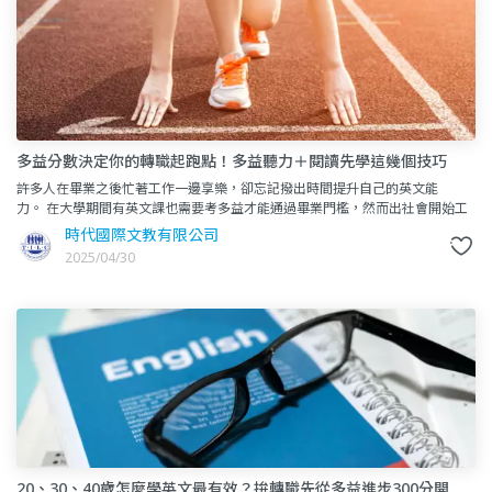
多益分數決定你的轉職起跑點！多益聽力＋閱讀先學這幾個技巧
許多人在畢業之後忙著工作一邊享樂，卻忘記撥出時間提升自己的英文能
力。 在大學期間有英文課也需要考多益才能通過畢業門檻，然而出社會開始工
作後，必須完全利用閒暇之餘的時間進修。 需要自
時代國際文教有限公司
2025/04/30
20、30、40歲怎麼學英文最有效？拚轉職先從多益進步300分開