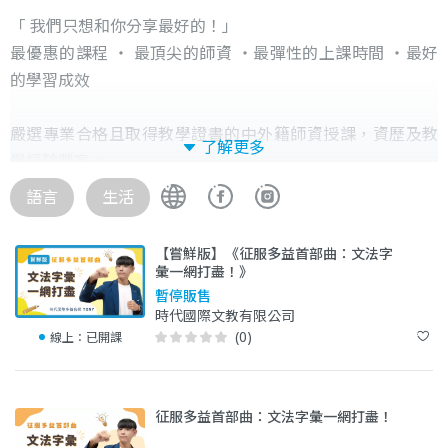
「 我們只想和你分享最好的！」
最優惠的課程 ‧ 最頂尖的師資 ‧最彈性的上課時間 ‧最好
的學習成效
嚴選專業合格且取得教學證書的中外籍師資授課，資歷及教
了解更多
學經驗豐富。
透過完整的師資評鑑管理機制，把關教學品質。
語言
生活
提供實體 ‧ 線上直播 ‧ 線上預錄課程：
【嘗鮮版】《征服多益首部曲：文法字
基礎課 | 文法、發音、字彙、寫作、英語會話、日語會話、
彙一網打盡！》
韓語會話課程
暫停販售
時代國際文教有限公司
認證課 | TOEIC 多益商用英語、 IELTS 雅思、 TOEFL 托
(0)
線上：
已開課
福、 GEPT 全民英檢、 JLPT 日檢、 TOPIK 韓檢課程
企業課 | 企業外派、企業專班、企業主題講座課程
征服多益首部曲：文法字彙一網打盡！