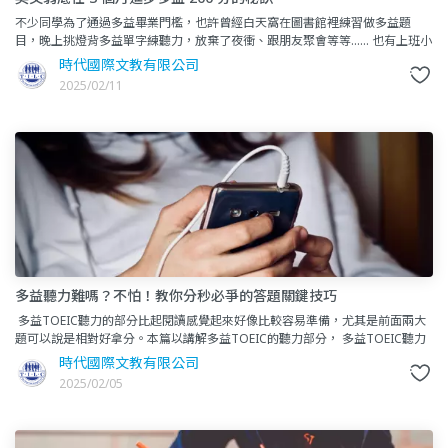
不少同學為了通過多益畢業門檻，也許曾經白天窩在圖書館裡練習做多益題
目，晚上挑燈背多益單字練聽力，放棄了夜衝、跟朋友聚會等等…… 也有上班小
資族為了獲得高薪工作、增
時代國際文教有限公司
2025/02/11
多益聽力難嗎？不怕！教你分秒必爭的答題關鍵技巧
多益TOEIC聽力的部分比起閱讀感覺起來好像比較容易準備，尤其是前面兩大
題可以說是相對好拿分。本篇以講解多益TOEIC的聽力部分， 多益TOEIC聽力
總共有四大題型，在聽力測驗的
時代國際文教有限公司
2025/02/05