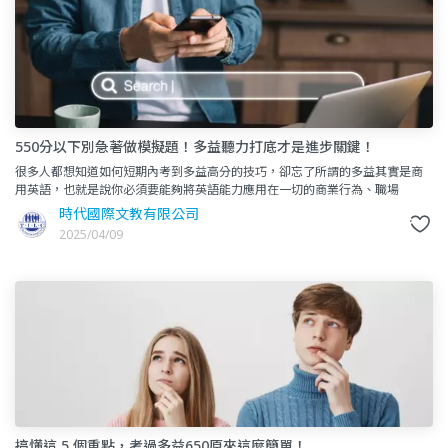
550分以下別急著做模擬題！多益聽力打底才是進步關鍵！
很多人都想知道如何短期內考到多益高分的技巧，卻忘了所謂的多益其實是商
用英語，也就是說你必須要能夠將英語能力應用在一切的商業行為、職場
上。 提升多益成績 從最基礎的英文聽力來說，當你
時代國際文教有限公司
2025/04/09
搞懂這 5 個重點，考過多益650原來這麼簡單！