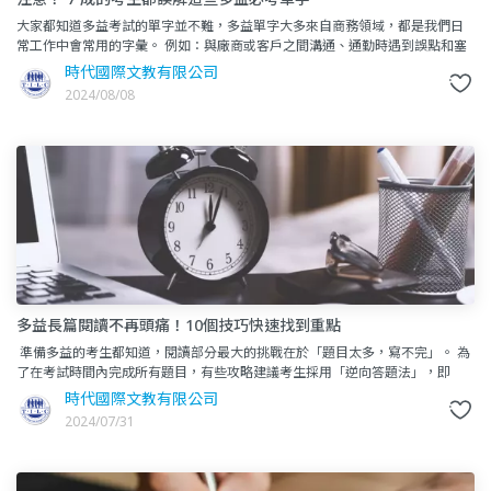
大家都知道多益考試的單字並不難，多益單字大多來自商務領域，都是我們日
常工作中會常用的字彙。 例如：與廠商或客戶之間溝通、通勤時遇到誤點和塞
車問題、公司內部公告、出差時選擇航班和飯店、公司設備
時代國際文教有限公司
2024/08/08
多益長篇閱讀不再頭痛！10個技巧快速找到重點
準備多益的考生都知道，閱讀部分最大的挑戰在於「題目太多，寫不完」。 為
了在考試時間內完成所有題目，有些攻略建議考生採用「逆向答題法」，即
「從後面往前寫」或是「先完成Part 7，
時代國際文教有限公司
2024/07/31