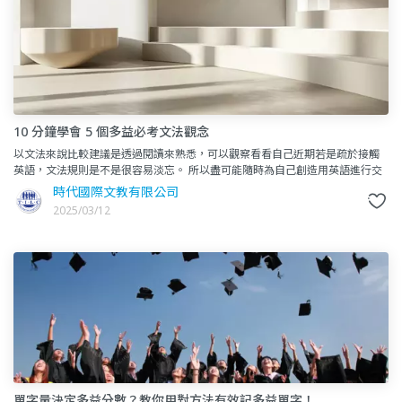
10 分鐘學會 5 個多益必考文法觀念
以文法來說比較建議是透過閱讀來熟悉，可以觀察看看自己近期若是疏於接觸
英語，文法規則是不是很容易淡忘。 所以盡可能隨時為自己創造用英語進行交
流的機會，透過日常生活各種途徑練習鞏固文法。&nbs
時代國際文教有限公司
2025/03/12
單字量決定多益分數？教你用對方法有效記多益單字！