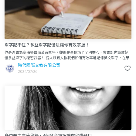
單字記不住？多益單字記憶法讓你有效掌握！
你是否曾為準備多益而苦背單字，卻總是事倍功半？別擔心，會告訴你高效記
憶多益單字的秘密武器！ 從來沒有人教我們如何有效率地記憶英文單字，在學
校時我們只是隨著老師反覆大聲唸幾遍，彷彿這樣就能將單
時代國際文教有限公司
2024/07/26
多益聽力高分秘訣，4個發音技巧讓你秒懂題目