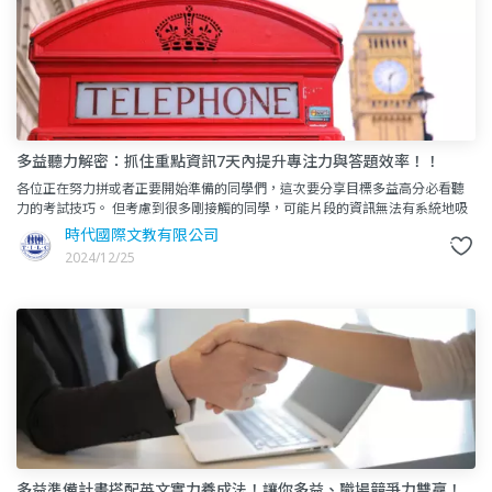
多益聽力解密：抓住重點資訊7天內提升專注力與答題效率！！
各位正在努力拼或者正要開始準備的同學們，這次要分享目標多益高分必看聽
力的考試技巧。 但考慮到很多剛接觸的同學，可能片段的資訊無法有系統地吸
收～因此這次決定來統整一篇準備多益聽力的全攻略！看一
時代國際文教有限公司
2024/12/25
多益準備計畫搭配英文實力養成法！讓你多益、職場競爭力雙贏！