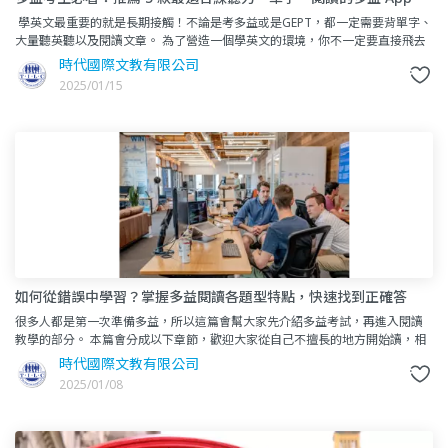
學英文最重要的就是長期接觸！不論是考多益或是GEPT，都一定需要背單字、
大量聽英聽以及閱讀文章。 為了營造一個學英文的環境，你不一定要直接飛去
國外！利用每天都會接觸的手機簡單下載
時代國際文教有限公司
2025/01/15
如何從錯誤中學習？掌握多益閱讀各題型特點，快速找到正確答
案！
很多人都是第一次準備多益，所以這篇會幫大家先介紹多益考試，再進入閱讀
教學的部分。 本篇會分成以下章節，歡迎大家從自己不擅長的地方開始讀，相
信在準備多益上會有許多收穫喔！ 一、多益T
時代國際文教有限公司
2025/01/08