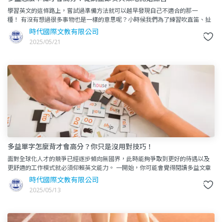
學習英文的這條路上，嘗試過準備方法就可以越早發現自己不適合的那一
種！ 有沒有想過很多事物也是一樣的意思呢？小時候我們為了練習吹直笛、扯
鈴、跳舞都是為了完完全全地吹好整首曲子、練成完美的一套招
時代國際文教有限公司
2025/05/21
多益單字怎麼背才會高分？你只是沒用對技巧！
面對全球化人才的競爭已經逐步傾向無國界，此時能夠爭取到更好的待遇以及
更舒適的工作模式就必須仰賴英文能力。 一開始，你可能會覺得閱讀多益文章
就像是一堆英文字母拼湊而成的，感到困惑。
時代國際文教有限公司
2025/05/13