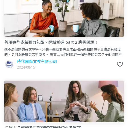
善用這些多益聽力句型，輕鬆掌握 part 2 應答問題！
還不是很熟的英文單字，只聽一遍就要拼湊成正確有邏輯的句子其實是有難度
的，更何況是對英文初學者。 事實上我們可能連一個完整的英文句子都還搞不
清楚，就會在準備多益的時候變得格外吃力。因此，在準備
時代國際文教有限公司
2024/08/15
注意！ 7 成的考生都誤解這些多益必考單字