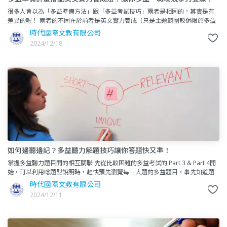
很多人會以為「多益準備方法」跟「多益考試技巧」兩者是相同的，其實是有
差異的喔！ 兩者的不同在於前者是英文實力養成（只是主題範圍較侷限於多益
TOEIC這個考試科目），如果是希望不要考完就把讀過
時代國際文教有限公司
2024/12/18
如何邊聽邊記？多益聽力解題技巧讓你答題快又準！
掌握多益聽力題目間的相互關聯 先從比較困難的多益考試的 Part 3 & Part 4開
始，可以利用唸題型說明時，趕快預先瀏覽每一大題的多益題目，事先知道題
目要問什麼，有助考生掌握題目和題目
時代國際文教有限公司
2024/12/11