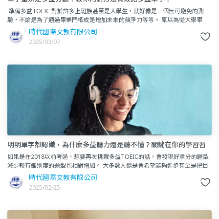
準備多益TOEIC 對於許多上班族甚至是大學生，就好像是一個無可避免的測
驗，不論是為了通過畢業門檻或是增加未來的競爭力等等。 原以為從大學畢
業，就可以不用再面對英文不好的事實了。
時代國際文教有限公司
2025/03/07
明明單字都認識，為什麼多益聽力還是聽不懂？關鍵在你的學習習
慣！
如果是在2018以前考過，想要再次挑戰多益TOEIC的話，會發現好拿分的題型
減少較有鑑別度的題型也相對增加。 大多數人還是會希望能夠進步甚至是把目
標設定更高！ 不管你是為了通過多益
時代國際文教有限公司
2025/02/25