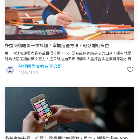
多益閱讀題型一次搞懂！掌握這些方法，輕鬆迎戰多益！
用一句話來說要考到多益目標分數，不只要有能夠適應英澳的口音，還有就是
能夠快速閱讀的英文實力，這只能透過不斷接觸跟大量練習多益模擬考題才有
可能達成。 不管是即將畢業的你能夠想擁有一張多益證書，
時代國際文教有限公司
2025/01/23
多益考生必看：推薦 5 款最適合練聽力、單字、閱讀的多益 App