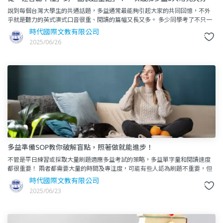
點！
說到每個台灣大學生的共通話題，多益通常最能夠引起大家的共同回憶，不外
乎就是聽力的英式澳式口音很重、閱讀的篇幅又長又多。 多少同學考了不只一
次，只為學校針對各科系所規定的畢業門檻，甚至是將來應
時代國際文教有限公司
2025/06/26
多益準備SOP教你破解盲點，照著做就能進步！
不管是平日練習或採取大量刷題適應多益考試的策略，多益單字量和閱讀速度
都很重要！ 兩者都需要大量的時間及專注度，可能有些人認為刷題不重要，但
是如果很久沒參加過語言檢定考試，想短時間考試並取得一
時代國際文教有限公司
2025/06/23