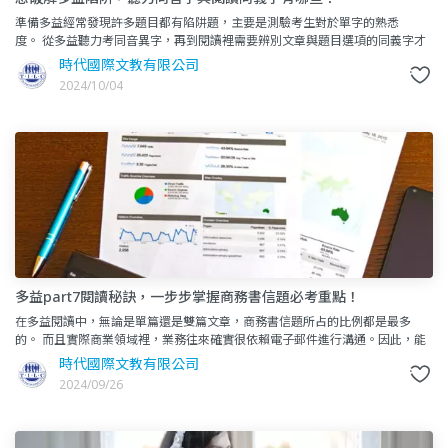
準備多益經常發現許多題目都有陷阱題，主要是測驗考生對於單字的熟悉
度。 從多益聽力考同音異字，再到閱讀裡需要辨別文章與題目選項的同義字才
能選出正確答案。 還有最困難的片語，會在長文裡
時代國際文教有限公司
2024/10/04
多益part7閱讀秘訣，一步步掌握商務書信題必考重點！
在多益閱讀中，無論是單篇還是雙篇文章，商務書信題所占的比例都是最多
的。 而且實際商業領域裡，業務往來確實很依賴電子郵件進行溝通。因此，能
夠迅速且準確地閱讀信件並找到關鍵資訊，不僅能提升你多益
時代國際文教有限公司
2024/09/26