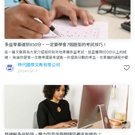
多益零基礎到650分，一定要學會7個題型的考試技巧！
這一篇文章將為大家介紹如何有效地準備多益考試，並且獲得650分以上的成
績。 無論你是第一次應考還是希望進一步提高分數的考生，在準備的過程中都
需要掌握一些實用的考試技巧。 這些建議都
時代國際文教有限公司
2024/10/17
想破解多益陷阱，聽力同音字與閱讀同義字有哪些？