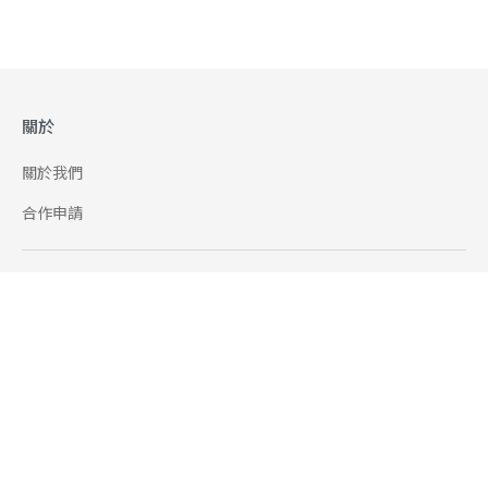
關於
關於我們
合作申請
幫助
使用條款
聯絡我們
165 全民防騙網
追蹤